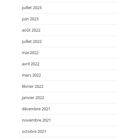
juillet 2023
juin 2023
août 2022
juillet 2022
mai 2022
avril 2022
mars 2022
février 2022
janvier 2022
décembre 2021
novembre 2021
octobre 2021