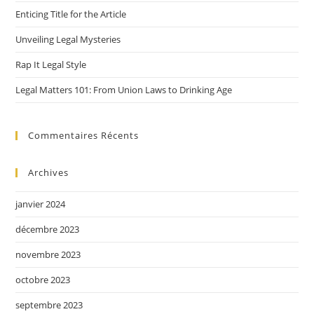
Enticing Title for the Article
Unveiling Legal Mysteries
Rap It Legal Style
Legal Matters 101: From Union Laws to Drinking Age
Commentaires Récents
Archives
janvier 2024
décembre 2023
novembre 2023
octobre 2023
septembre 2023