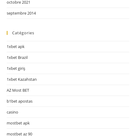
octobre 2021
septembre 2014
Catégories
1xbet apk
1xbet Brazil
1xbet giriş
1xbet Kazahstan
AZ Most BET
b1bet apostas
casino
mostbet apk
mostbet az 90