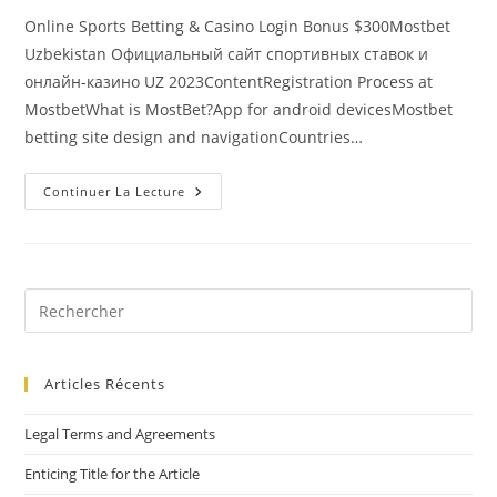
publication :
la
Online Sports Betting & Casino Login Bonus $300Mostbet
publication :
Uzbekistan Официальный сайт спортивных ставок и
онлайн-казино UZ 2023ContentRegistration Process at
MostbetWhat is MostBet?App for android devicesMostbet
betting site design and navigationCountries…
Online
Continuer La Lecture
Sports
Betting
&
Casino
Login
Bonus
$30
Articles Récents
Legal Terms and Agreements
Enticing Title for the Article