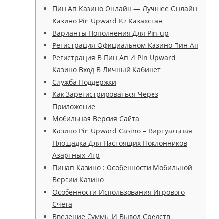
Пин Ап Казино Онлайн — Лучшее Онлайн
Казино Pin Upward Kz Казахстан
Варианты Пополнения Для Pin-up
Регистрация Официальном Казино Пин Ап
Регистрация В Пин Ап И Pin Upward
Казино Вход В Личный Кабинет
Служба Поддержки
Как Зарегистрироваться Через
Приложение
Мобильная Версия Сайта
Казино Pin Upward Casino – Виртуальная
Площадка Для Настоящих Поклонников
Азартных Игр
Пинап Казино : Особенности Мобильной
Версии Казино
Особенности Использования Игрового
Счёта
Введение Суммы И Вывод Средств