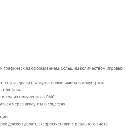
м графическим оформлением, большим количеством игровых
 софта, делая ставку на новые имена в индустрии.
о телефона.
ти код из полученного СМС.
аться через аккаунты в соцсетях.
кции.
ок должен делать экспресс-ставки с реального счёта,