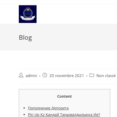
Skip
to
content
Blog
Auteur/autrice
Publication
Post
admin
20 novembre 2021
Non classé
de
publiée :
category:
la
publication :
Content
Пополнение Депозита
Pin Up Kz Қандай Танымалдылыққа Ие?