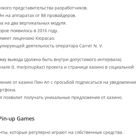
окого представительства разработчиков.
йн на аппаратах от 88 провайдеров.
а на два вертикальных модуля.
орое появилось в 2016 году.
 имеет лицензию Кюрасао.
улирующей деятельность оператора Carrer N. V.
мму вывода (должна быть внутри допустимого интервала).
але (t. me/pinupkaz) проекта и странице казино в социальной
ление от казино Пин Ап с просьбой подписаться на уведомлени
артфона.
л позволит получать уникальные предложения от казино.
Pin-up Games
ты, которые регулярно играют на собственные средства.