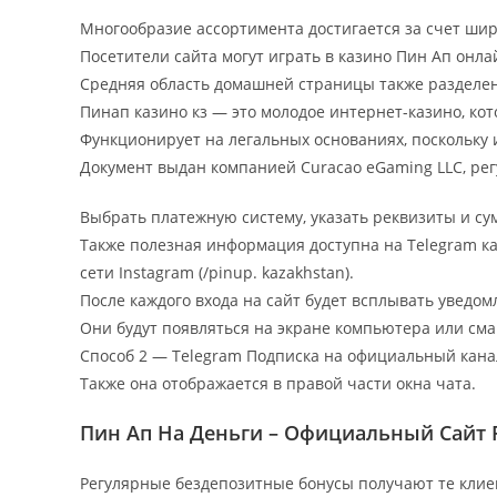
Многообразие ассортимента достигается за счет шир
Посетители сайта могут играть в казино Пин Ап онла
Средняя область домашней страницы также разделен
Пинап казино кз — это молодое интернет-казино, кот
Функционирует на легальных основаниях, поскольку
Документ выдан компанией Curacao eGaming LLC, рег
Выбрать платежную систему, указать реквизиты и су
Также полезная информация доступна на Telegram кан
сети Instagram (/pinup. kazakhstan).
После каждого входа на сайт будет всплывать уведом
Они будут появляться на экране компьютера или см
Способ 2 — Telegram Подписка на официальный кана
Также она отображается в правой части окна чата.
Пин Ап На Деньги – Официальный Сайт 
Регулярные бездепозитные бонусы получают те клиен