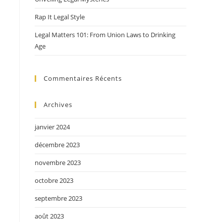
Rap It Legal Style
Legal Matters 101: From Union Laws to Drinking
Age
Commentaires Récents
Archives
janvier 2024
décembre 2023
novembre 2023
octobre 2023
septembre 2023
août 2023