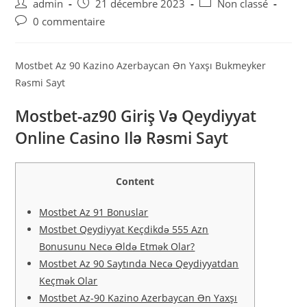
Auteur/autrice
Publication
Post
admin
21 décembre 2023
Non classé
de
publiée :
category:
Commentaires
0 commentaire
la
de
publication :
la
publication :
Mostbet Az 90 Kazino Azerbaycan Ən Yaxşı Bukmeyker
Rəsmi Sayt
Mostbet-az90 Giriş Və Qeydiyyat
Online Casino Ilə Rəsmi Sayt
Content
Mostbet Az 91 Bonuslar
Mostbet Qeydiyyat Keçdikdə 555 Azn
Bonusunu Necə Əldə Etmək Olar?
Mostbet Az 90 Saytında Necə Qeydiyyatdan
Keçmək Olar
Mostbet Az-90 Kazino Azerbaycan Ən Yaxşı