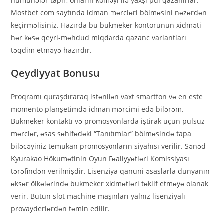
nümunələr tapır, onların köməyi ilə yaxşı pul qazanırlar.
Mostbet com saytında idman mərcləri bölməsini nəzərdən
keçirməlisiniz. Hazırda bu bukmeker kontorunun xidməti
hər kəsə qeyri-məhdud miqdarda qazanc variantları
təqdim etməyə hazırdır.
Qeydiyyat Bonusu
Proqramı quraşdıraraq istənilən vaxt smartfon və en este
momento planşetimdə idman mərcimi edə bilərəm.
Bukmeker kontaktı və promosyonlarda iştirak üçün pulsuz
mərclər, əsas səhifədəki “Tanıtımlar” bölməsində tapa
biləcəyiniz temukan promosyonların siyahısı verilir. Sənəd
Kyurakao Hökumətinin Oyun Fəaliyyətləri Komissiyası
tərəfindən verilmişdir. Lisenziya qanuni əsaslarla dünyanın
əksər ölkələrində bukmeker xidmətləri təklif etməyə olanak
verir. Bütün slot machine maşınları yalnız lisenziyalı
provayderlərdən təmin edilir.