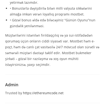
yetirmək lazımdır.
• Bonuslarla dəyişdirilə bilən milli valyuta sikkələrini
almağa imkan verən loyallıq proqramı mostbet.
• Gözəl bonus əldə edə biləcəyiniz “Günün Oyunu”nun
gündəlik yenilənməsi.
Müştərilərini istənilən fırıldaqçılıq və ya sui-istifadədən
qorumaq üçün onların ciddi siyasəti var. Mostbet həm e-
poçt, həm də canlı çat vasitəsilə 24/7 mövcud olan sürətli və
səmərəli müştəri dəstəyi təklif edir. Mostbet bukmeker
şirkəti – gözəl bir razılaşma və xoş oyun mühiti
istəyirsinizsə, yaxşı seçimdir.
Admin
Trusted by
https://ethereumcode.net