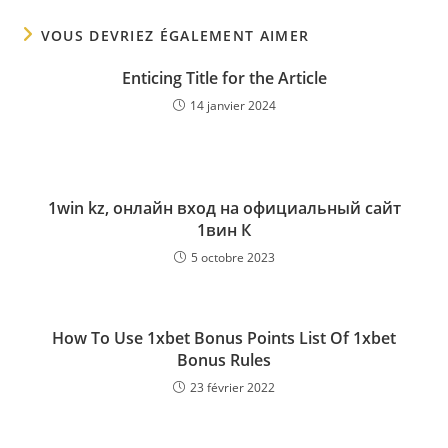
VOUS DEVRIEZ ÉGALEMENT AIMER
Enticing Title for the Article
14 janvier 2024
1win kz, онлайн вход на официальный сайт
1вин К
5 octobre 2023
How To Use 1xbet Bonus Points List Of 1xbet
Bonus Rules
23 février 2022