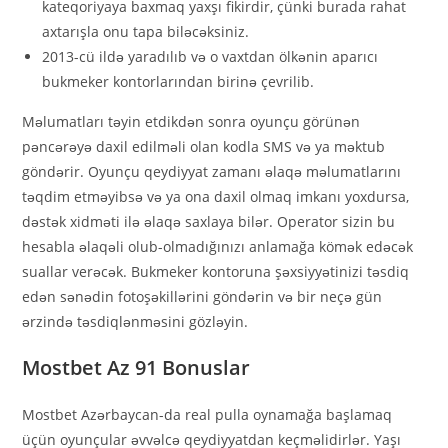
kateqoriyaya baxmaq yaxşı fikirdir, çünki burada rahat
axtarışla onu tapa biləcəksiniz.
2013-cü ildə yaradılıb və o vaxtdan ölkənin aparıcı
bukmeker kontorlarından birinə çevrilib.
Məlumatları təyin etdikdən sonra oyunçu görünən
pəncərəyə daxil edilməli olan kodla SMS və ya məktub
göndərir. Oyunçu qeydiyyat zamanı əlaqə məlumatlarını
təqdim etməyibsə və ya ona daxil olmaq imkanı yoxdursa,
dəstək xidməti ilə əlaqə saxlaya bilər. Operator sizin bu
hesabla əlaqəli olub-olmadığınızı anlamağa kömək edəcək
suallar verəcək. Bukmeker kontoruna şəxsiyyətinizi təsdiq
edən sənədin fotoşəkillərini göndərin və bir neçə gün
ərzində təsdiqlənməsini gözləyin.
Mostbet Az 91 Bonuslar
Mostbet Azərbaycan-da real pulla oynamağa başlamaq
üçün oyunçular əvvəlcə qeydiyyatdan keçməlidirlər. Yaşı