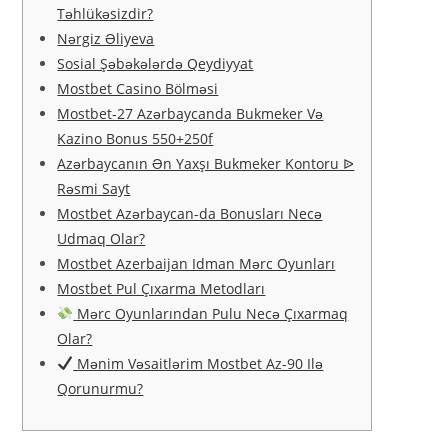
Təhlükəsizdir?
Nərgiz Əliyeva
Sosial Şəbəkələrdə Qeydiyyat
Mostbet Casino Bölməsi
Mostbet-27 Azərbaycanda Bukmeker Və
Kazino Bonus 550+250f
Azərbaycanın Ən Yaxşı Bukmeker Kontoru ᐉ
Rəsmi Sayt
Mostbet Azərbaycan-da Bonusları Necə
Udmaq Olar?
Mostbet Azerbaijan Idman Mərc Oyunları
Mostbet Pul Çıxarma Metodları
Mərc Oyunlarından Pulu Necə Çıxarmaq
Olar?
Mənim Vəsaitlərim Mostbet Az-90 Ilə
Qorunurmu?