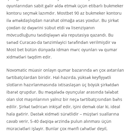
oyunlarından sabit gəlir əldə etmək üçün etibarlı bukmeker
kontoru seçmək lazımdır. Mostbet 90 az bukmeker kontoru
ilə əməkdaşlıqdan narahat olmağa əsas yoxdur. Bu şirkət
çoxdan öz dəyərini sübut etdi və lisenziyanın
mövcudluğunu təsdiqləyən əla reputasiya qazandı. Bu
sənəd Curacao-da tənzimləyici tərəfindən verilmişdir və
Most bet bütün dünyada idman mərc oyunları və qumar
xidmətləri təqdim edir.
Novomatic müasir onlayn qumar bazarında ən çox axtarılan
tərtibatçılardan biridir. Hal-hazırda, yüksək keyfiyyətli
slotların hazırlanmasında ixtisaslaşan üç böyük şirkətdən
ibarət qrupdur. Bu məqalədə oyunçular arasında tələbat
olan slot maşınlarının yalnız bir neçə tərtibatçısından bəhs
edilir. Şirkət tədricən inkişaf edir, işini demək olar ki, ideal
hala gətirir. Dəstək xidməti sürətlidir – müştəri suallarına
cavab verir, 5-40 dəqiqə ərzində pulun alınması üçün
müraciətləri işləyir. Bunlar çox mənfi cəhətlər deyil,