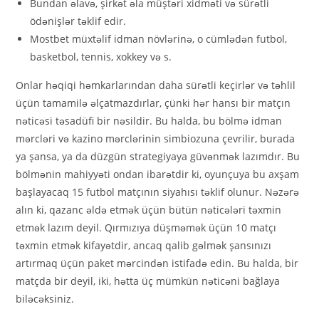
Bundan əlavə, şirkət əla müştəri xidməti və sürətli
ödənişlər təklif edir.
Mostbet müxtəlif idman növlərinə, o cümlədən futbol, ​​
basketbol, ​​tennis, xokkey və s.
Onlar həqiqi həmkarlarından daha sürətli keçirlər və təhlil
üçün tamamilə əlçatmazdırlar, çünki hər hansı bir matçın
nəticəsi təsadüfi bir nəsildir. Bu halda, bu bölmə idman
mərcləri və kazino mərclərinin simbiozuna çevrilir, burada
ya şansa, ya da düzgün strategiyaya güvənmək lazımdır. Bu
bölmənin mahiyyəti ondan ibarətdir ki, oyunçuya bu axşam
başlayacaq 15 futbol matçının siyahısı təklif olunur. Nəzərə
alın ki, qazanc əldə etmək üçün bütün nəticələri təxmin
etmək lazım deyil. Qırmızıya düşməmək üçün 10 matçı
təxmin etmək kifayətdir, ancaq qalib gəlmək şansınızı
artırmaq üçün paket mərcindən istifadə edin. Bu halda, bir
matçda bir deyil, iki, hətta üç mümkün nəticəni bağlaya
biləcəksiniz.