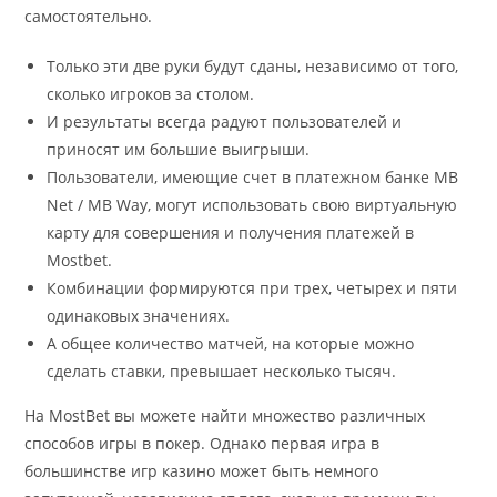
самостоятельно.
Только эти две руки будут сданы, независимо от того,
сколько игроков за столом.
И результаты всегда радуют пользователей и
приносят им большие выигрыши.
Пользователи, имеющие счет в платежном банке MB
Net / MB Way, могут использовать свою виртуальную
карту для совершения и получения платежей в
Mostbet.
Комбинации формируются при трех, четырех и пяти
одинаковых значениях.
А общее количество матчей, на которые можно
сделать ставки, превышает несколько тысяч.
На MostBet вы можете найти множество различных
способов игры в покер. Однако первая игра в
большинстве игр казино может быть немного