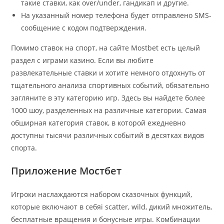
такие ставки, как over/under, гандикап и другие.
На указанный номер телефона будет отправлено SMS-
сообщение с кодом подтверждения.
Помимо ставок на спорт, на сайте Mostbet есть целый
раздел с играми казино. Если вы любите
развлекательные ставки и хотите немного отдохнуть от
тщательного анализа спортивных событий, обязательно
загляните в эту категорию игр. Здесь вы найдете более
1000 шоу, разделенных на различные категории. Самая
обширная категория ставок, в которой ежедневно
доступны тысячи различных событий в десятках видов
спорта.
Приложение Мостбет
Игроки наслаждаются набором сказочных функций,
которые включают в себяi scatter, wild, дикий множитель,
бесплатные вращения и бонусные игры. Комбинации