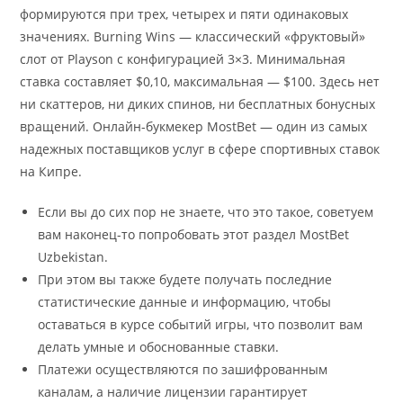
формируются при трех, четырех и пяти одинаковых
значениях. Burning Wins — классический «фруктовый»
слот от Playson с конфигурацией 3×3. Минимальная
ставка составляет $0,10, максимальная — $100. Здесь нет
ни скаттеров, ни диких спинов, ни бесплатных бонусных
вращений. Онлайн-букмекер MostBet — один из самых
надежных поставщиков услуг в сфере спортивных ставок
на Кипре.
Если вы до сих пор не знаете, что это такое, советуем
вам наконец-то попробовать этот раздел MostBet
Uzbekistan.
При этом вы также будете получать последние
статистические данные и информацию, чтобы
оставаться в курсе событий игры, что позволит вам
делать умные и обоснованные ставки.
Платежи осуществляются по зашифрованным
каналам, а наличие лицензии гарантирует