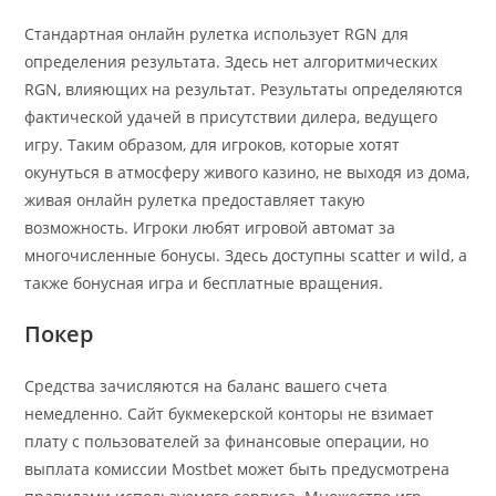
Стандартная онлайн рулетка использует RGN для
определения результата. Здесь нет алгоритмических
RGN, влияющих на результат. Результаты определяются
фактической удачей в присутствии дилера, ведущего
игру. Таким образом, для игроков, которые хотят
окунуться в атмосферу живого казино, не выходя из дома,
живая онлайн рулетка предоставляет такую
возможность. Игроки любят игровой автомат за
многочисленные бонусы. Здесь доступны scatter и wild, а
также бонусная игра и бесплатные вращения.
Покер
Средства зачисляются на баланс вашего счета
немедленно. Сайт букмекерской конторы не взимает
плату с пользователей за финансовые операции, но
выплата комиссии Mostbet может быть предусмотрена