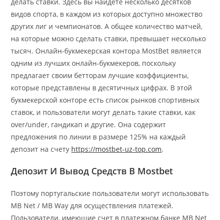
делать ставки. Здесь вы найдете несколько десятков
видов спорта, в каждом из которых доступно множество
других лиг и чемпионатов. А общее количество матчей,
на которые можно сделать ставки, превышает несколько
тысяч. Онлайн-букмекерская контора MostBet является
одним из лучших онлайн-букмекеров, поскольку
предлагает своим бетторам лучшие коэффициенты,
которые представлены в десятичных цифрах. В этой
букмекерской конторе есть список рынков спортивных
ставок, и пользователи могут делать такие ставки, как
over/under, гандикап и другие. Она содержит
предложения по линии в размере 125% на каждый
депозит на счету
https://mostbet-uz-top.com
.
Депозит И Вывод Средств В Mostbet
Поэтому португальские пользователи могут использовать
MB Net / MB Way для осуществления платежей.
Пользователи, имеющие счет в платежном банке MB Net