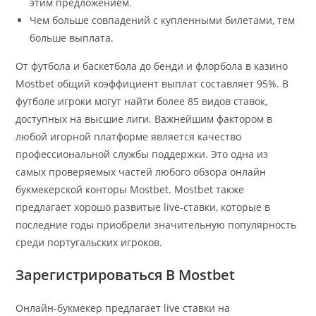
этим предложением.
Чем больше совпадений с купленными билетами, тем
больше выплата.
От футбола и баскетбола до бенди и флорбола в казино
Mostbet общий коэффициент выплат составляет 95%. В
футболе игроки могут найти более 85 видов ставок,
доступных на высшие лиги. Важнейшим фактором в
любой игорной платформе является качество
профессиональной службы поддержки. Это одна из
самых проверяемых частей любого обзора онлайн
букмекерской конторы Mostbet. Mostbet также
предлагает хорошо развитые live-ставки, которые в
последние годы приобрели значительную популярность
среди португальских игроков.
Зарегистрироваться В Mostbet
Онлайн-букмекер предлагает live ставки на