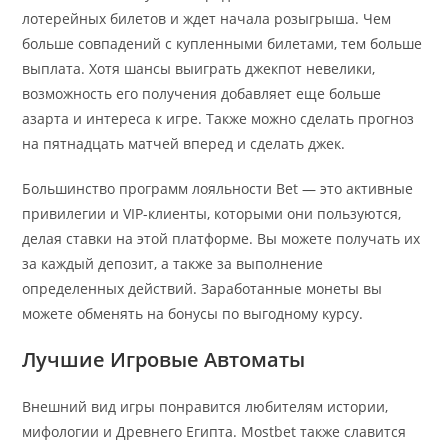
лотерейных билетов и ждет начала розыгрыша. Чем
больше совпадений с купленными билетами, тем больше
выплата. Хотя шансы выиграть джекпот невелики,
возможность его получения добавляет еще больше
азарта и интереса к игре. Также можно сделать прогноз
на пятнадцать матчей вперед и сделать джек.
Большинство программ лояльности Bet — это активные
привилегии и VIP-клиенты, которыми они пользуются,
делая ставки на этой платформе. Вы можете получать их
за каждый депозит, а также за выполнение
определенных действий. Заработанные монеты вы
можете обменять на бонусы по выгодному курсу.
Лучшие Игровые Автоматы
Внешний вид игры понравится любителям истории,
мифологии и Древнего Египта. Mostbet также славится