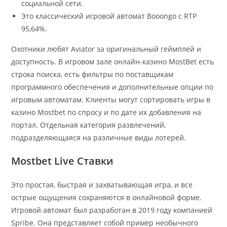
социальной сети.
Это классический игровой автомат Booongo с RTP
95,64%.
Охотники любят Aviator за оригинальный геймплей и
доступность. В игровом зале онлайн-казино MostBet есть
строка поиска, есть фильтры по поставщикам
программного обеспечения и дополнительные опции по
игровым автоматам. Клиенты могут сортировать игры в
казино Mostbet по спросу и по дате их добавления на
портал. Отдельная категория развлечений,
подразделяющаяся на различные виды лотерей.
Mostbet Live Ставки
Это простая, быстрая и захватывающая игра, и все
острые ощущения сохраняются в онлайновой форме.
Игровой автомат был разработан в 2019 году компанией
Spribe. Она представляет собой пример необычного