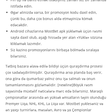
istifadə edin.
Əgər əlinizdə varsa, bir promosyon kodu daxil edin,
çünki bu, daha çox bonus əldə etməyinizə kömək
edəcəkdir.
Android cihazlarına MostBet apk yükləmək üçün rəsmi
sayta daxil olub, aşağı hissədə yer alan «Yüklə» sözünə
klikləmək lazımdır.
Siz kazino promosyonlarını birbaşa bölmədə sıralaya
bilərsiniz.
Tətbiq bazara əlavə edilə bildiyi üçün quraşdırma prosesi
çox sadələşdirilmişdir. Quraşdırma arxa planda baş verir,
ona görə də qumarbaz yalnız onu işə salmalı və onun
tamamlanmasını gözləməlidir. [newline]Böyük rəsm
sayəsində müxtəlif nəticələrə mərc edə bilərsiniz. Maraqlı
çempionatlar arasında ən yüksək əmsalların təyin olunduğu
Premyer Liqa, NHL, KHL, La Liqa var. Mostbet yuklesəniz və
ən yaxşı turnirlərə, məsələn, Avro və ya Çempionlar