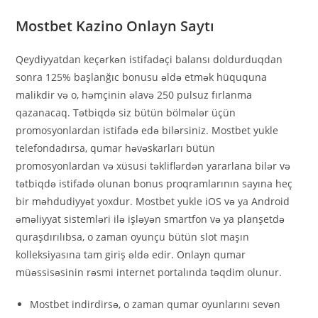
Mostbet Kazino Onlayn Saytı
Qeydiyyatdan keçərkən istifadəçi balansı doldurduqdan
sonra 125% başlanğıc bonusu əldə etmək hüququna
malikdir və o, həmçinin əlavə 250 pulsuz fırlanma
qazanacaq. Tətbiqdə siz bütün bölmələr üçün
promosyonlardan istifadə edə bilərsiniz. Mostbet yukle
telefondadırsa, qumar həvəskarları bütün
promosyonlardan və xüsusi təkliflərdən yararlana bilər və
tətbiqdə istifadə olunan bonus proqramlarının sayına heç
bir məhdudiyyət yoxdur. Mostbet yukle iOS və ya Android
əməliyyat sistemləri ilə işləyən smartfon və ya planşetdə
quraşdırılıbsa, o zaman oyunçu bütün slot maşın
kolleksiyasına tam giriş əldə edir. Onlayn qumar
müəssisəsinin rəsmi internet portalında təqdim olunur.
Mostbet indirdirsə, o zaman qumar oyunlarını sevən