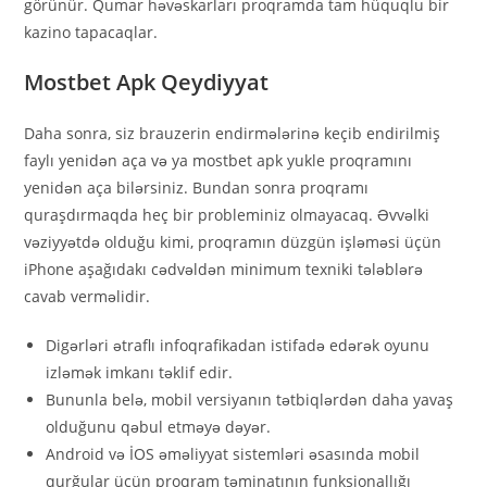
görünür. Qumar həvəskarları proqramda tam hüquqlu bir
kazino tapacaqlar.
Mostbet Apk Qeydiyyat
Daha sonra, siz brauzerin endirmələrinə keçib endirilmiş
faylı yenidən aça və ya mostbet apk yukle proqramını
yenidən aça bilərsiniz. Bundan sonra proqramı
quraşdırmaqda heç bir probleminiz olmayacaq. Əvvəlki
vəziyyətdə olduğu kimi, proqramın düzgün işləməsi üçün
iPhone aşağıdakı cədvəldən minimum texniki tələblərə
cavab verməlidir.
Digərləri ətraflı infoqrafikadan istifadə edərək oyunu
izləmək imkanı təklif edir.
Bununla belə, mobil versiyanın tətbiqlərdən daha yavaş
olduğunu qəbul etməyə dəyər.
Android və İOS əməliyyat sistemləri əsasında mobil
qurğular üçün proqram təminatının funksionallığı