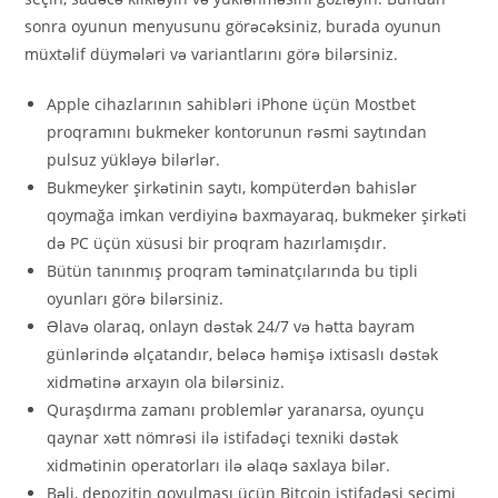
sonra oyunun menyusunu görəcəksiniz, burada oyunun
müxtəlif düymələri və variantlarını görə bilərsiniz.
Apple cihazlarının sahibləri iPhone üçün Mostbet
proqramını bukmeker kontorunun rəsmi saytından
pulsuz yükləyə bilərlər.
Bukmeyker şirkətinin saytı, kompüterdən bahislər
qoymağa imkan verdiyinə baxmayaraq, bukmeker şirkəti
də PC üçün xüsusi bir proqram hazırlamışdır.
Bütün tanınmış proqram təminatçılarında bu tipli
oyunları görə bilərsiniz.
Əlavə olaraq, onlayn dəstək 24/7 və hətta bayram
günlərində əlçatandır, beləcə həmişə ixtisaslı dəstək
xidmətinə arxayın ola bilərsiniz.
Quraşdırma zamanı problemlər yaranarsa, oyunçu
qaynar xətt nömrəsi ilə istifadəçi texniki dəstək
xidmətinin operatorları ilə əlaqə saxlaya bilər.
Bəli, depozitin qoyulması üçün Bitcoin istifadəsi seçimi