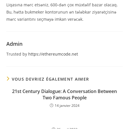
Liqasına mərc etsəniz, 600-dən çox müxtəlif bazar olacaq.
Bu, hətta bukmeker kontorunun ən tələbkar ziyarətçisinə
mərc variantını seçməyə imkan verəcək.
Admin
Trusted by
https://ethereumcode.net
VOUS DEVRIEZ ÉGALEMENT AIMER
21st Century Dialogue: A Conversation Between
Two Famous People
14 janvier 2024