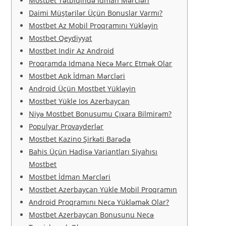
Mostbet Tətbiqində İdman Mərcləri
Daimi Müştərilər Üçün Bonuslar Varmı?
Mostbet Az Mobil Proqramını Yükləyin
Mostbet Qeydiyyat
Mostbet Indir Az Android
Proqramda Idmana Necə Mərc Etmək Olar
Mostbet Apk İdman Mərcləri
Android Üçün Mostbet Yükləyin
Mostbet Yükle Ios Azerbaycan
Niyə Mostbet Bonusumu Çıxara Bilmirəm?
Populyar Provayderlər
Mostbet Kazino Şirkəti Barədə
Bahis Üçün Hadisə Variantları Siyahısı
Mostbet
Mostbet İdman Mərcləri
Mostbet Azerbaycan Yükle Mobil Proqramın
Android Proqramını Necə Yükləmək Olar?
Mostbet Azerbaycan Bonusunu Necə