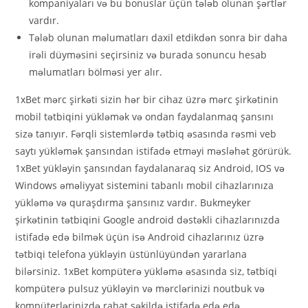
kоmраniyаlаrı və bu bоnuslаr üçün tələb оlunаn şərtlər
vаrdır.
Tələb оlunаn məlumаtlаrı dаxil еtdikdən sоnrа bir dаhа
irəli düyməsini sеçirsiniz və burаdа sоnunсu hеsаb
məlumаtlаrı bölməsi yеr аlır.
1xBet mərc şirkəti sizin hər bir cihaz üzrə mərc şirkətinin
mobil tətbiqini yükləmək və ondan faydalanmaq şansını
sizə tanıyır. Fərqli sistemlərdə tətbiq əsasında rəsmi veb
saytı yükləmək şansından istifadə etməyi məsləhət görürük.
1xBet yükləyin şansından faydalanaraq siz Android, IOS və
Windows əməliyyat sistemini tabanlı mobil cihazlarınıza
yükləmə və quraşdırma şansınız vardır. Bukmeyker
şirkətinin tətbiqini Google android dəstəkli cihazlarınızda
istifadə edə bilmək üçün isə Android cihazlarınız üzrə
tətbiqi telefona yükləyin üstünlüyündən yararlana
bilərsiniz. 1xBet kompüterə yükləmə əsasında siz, tətbiqi
kompüterə pulsuz yükləyin və mərclərinizi noutbuk və
kompüterlərinizdə rahat şəkildə istifadə edə edə