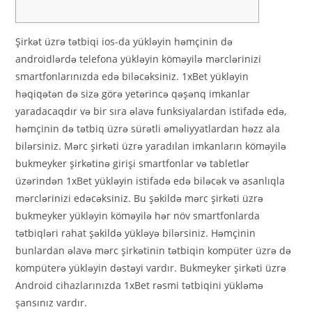
Şirkət üzrə tətbiqi ios-da yükləyin həmçinin də
androidlərdə telefona yükləyin köməyilə mərclərinizi
smartfonlarınızda edə biləcəksiniz. 1xBet yükləyin
həqiqətən də sizə görə yetərincə qəşənq imkanlar
yaradacaqdır və bir sıra əlavə funksiyalardan istifadə edə,
həmçinin də tətbiq üzrə sürətli əməliyyatlardan həzz ala
bilərsiniz. Mərc şirkəti üzrə yaradılan imkanların köməyilə
bukmeyker şirkətinə girişi smartfonlar və tabletlər
üzərindən 1xBet yükləyin istifadə edə biləcək və asanlıqla
mərclərinizi edəcəksiniz. Bu şəkildə mərc şirkəti üzrə
bukmeyker yükləyin köməyilə hər növ smartfonlarda
tətbiqləri rahat şəkildə yükləyə bilərsiniz. Həmçinin
bunlardan əlavə mərc şirkətinin tətbiqin kompüter üzrə də
kompüterə yükləyin dəstəyi vardır. Bukmeyker şirkəti üzrə
Android cihazlarınızda 1xBet rəsmi tətbiqini yükləmə
şansınız vardır.