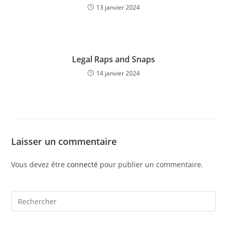
13 janvier 2024
Legal Raps and Snaps
14 janvier 2024
Laisser un commentaire
Vous devez être
connecté
pour publier un commentaire.