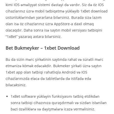
kimi IOS əməliyyat sistemi dəstəyi də vardır. Siz də öz IOS
cihazlarınız üzrə mobil tətbiqetmə yükləyib 1xBet download
üstünlüklərindən yararlana bilərsiniz. Burada sizə lazım
olan isə öz cihazlarınız üzrə AppStore-a daxil olmaq
olacaqdır. Daha sonra isə saytın mobil versiyası tətbiqini
“1xBet” yazaraq axtara bilərsiniz.
Bet Bukmeyker – 1xbet Download
Bu da sizin mərc şirkətinin saytında rahat və sürətli mərc
etmənizə kömək edəcəkdir. Bukmeker şirkəti üzrə saytın
1xbet app olan tətbiqi rahatlıqla Android və IOS
cihazlarınızda eləcə də tabletlərdə də istifadə edə
biləcəksiniz.
1xBet software yükləyin funksiyasını tətbiq etdikdən
sonra tətbiqi cihazınıza quraşdırmalı və sizdən istənilən
bəzi özəlliklərə və dəyişmələrə icazə verməlisiniz.