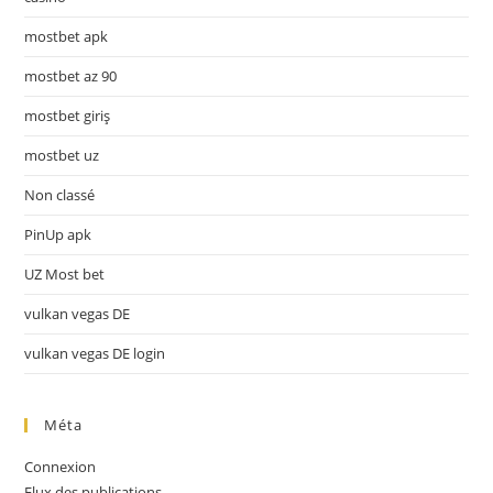
mostbet apk
mostbet az 90
mostbet giriş
mostbet uz
Non classé
PinUp apk
UZ Most bet
vulkan vegas DE
vulkan vegas DE login
Méta
Connexion
Flux des publications