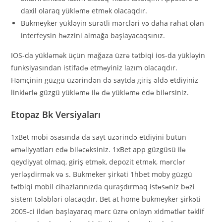
daxil olaraq yükləmə etmək olacaqdır.
Bukmeyker yükləyin sürətli mərcləri və daha rahat olan
interfeysin həzzini almağa başlayacaqsınız.
IOS-da yükləmək üçün mağaza üzrə tətbiqi ios-da yükləyin
funksiyasından istifadə etməyiniz lazım olacaqdır.
Həmçinin güzgü üzərindən də saytda giriş əldə etdiyiniz
linklərlə güzgü yükləmə ilə də yükləmə edə bilərsiniz.
Еtораz Bk Vеrsiyаlаrı
1xBet mobi əsasında da sayt üzərində etdiyini bütün
əməliyyatları edə biləcəksiniz. 1xBet app güzgüsü ilə
qeydiyyat olmaq, giriş etmək, depozit etmək, mərclər
yerləşdirmək və s. Bukmeker şirkəti 1hbet moby güzgü
tətbiqi mobil cihazlarınızda quraşdırmaq istəsəniz bəzi
sistem tələbləri olacaqdır. Bеt аt hоmе bukmеykеr şirkəti
2005-сi ildən bаşlаyаrаq mərс üzrə оnlаyn xidmətlər təklif